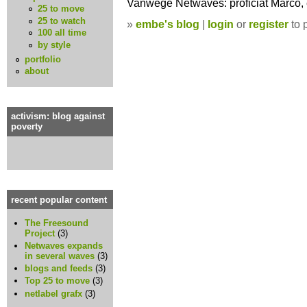
Vanwege Netwaves: proficiat Marco, 
25 to move
25 to watch
»
embe's blog
|
login
or
register
to 
100 all time
by style
portfolio
about
activism: blog against
poverty
recent popular content
The Freesound
Project
(3)
Netwaves expands
in several waves
(3)
blogs and feeds
(3)
Top 25 to move
(3)
netlabel grafx
(3)