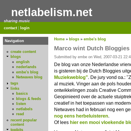
netlabelism.net
sharing music
contact
|
login
Home
»
blogs
»
embe's blog
Navigation
Marco wint Dutch Bloggies
create content
blogs
Submitted by embe on Wed, 2007-03-21 22:4
english
De blog van onze Nederlandse vrie
nederlands
is gisteren bij de Dutch Bloggies uit
embe's blog
Muziekweblog"
. De jury vond oa.: "
Netwaves blog
al muziek. Vinger aan de pols houde
tags
links
ontwikkelingen zoals Creative Com
basics
Geopinieerd over de actuele stuiptre
blogs & feeds
creatief in het toepassen van moder
listen
netlabels
Netwaves had in februari nog een ge
read
nog eens herbeluisteren
.
recent popular
Of lees
hier een mooi vloekende bl
content
topbits